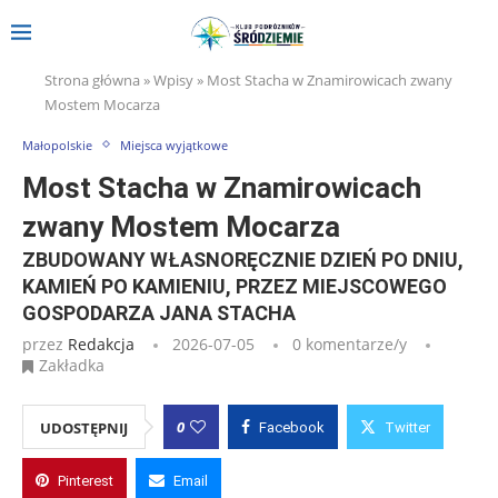
Strona główna
»
Wpisy
»
Most Stacha w Znamirowicach zwany
Mostem Mocarza
Małopolskie
Miejsca wyjątkowe
Most Stacha w Znamirowicach
zwany Mostem Mocarza
ZBUDOWANY WŁASNORĘCZNIE DZIEŃ PO DNIU,
KAMIEŃ PO KAMIENIU, PRZEZ MIEJSCOWEGO
GOSPODARZA JANA STACHA
przez
Redakcja
2026-07-05
0 komentarze/y
Zakładka
0
UDOSTĘPNIJ
Facebook
Twitter
Pinterest
Email