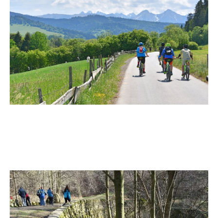
.
.
.