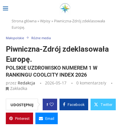
Strona główna
»
Wpisy
»
Piwniczna-Zdrój zdeklasowała
Europę.
Małopolskie
Różne media
Piwniczna-Zdrój zdeklasowała
Europę.
POLSKIE UZDROWISKO NUMEREM 1 W
RANKINGU COOLCITY INDEX 2026
przez
Redakcja
2026-05-17
0 komentarze/y
Zakładka
1
UDOSTĘPNIJ
Facebook
Twitter
Pinterest
Email