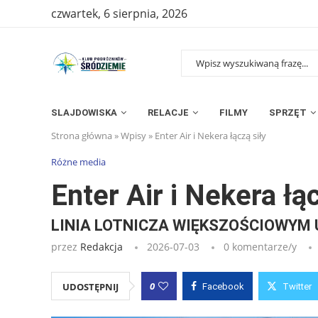
czwartek, 6 sierpnia, 2026
SLAJDOWISKA
RELACJE
FILMY
SPRZĘT
Strona główna
»
Wpisy
»
Enter Air i Nekera łączą siły
Różne media
Enter Air i Nekera łąc
LINIA LOTNICZA WIĘKSZOŚCIOWYM
przez
Redakcja
2026-07-03
0 komentarze/y
0
UDOSTĘPNIJ
Facebook
Twitter