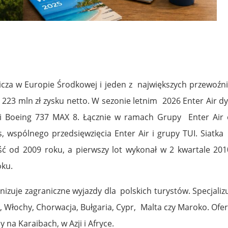
tnicza w Europie Środkowej i jeden z największych przewoźn
 223 mln zł zysku netto. W sezonie letnim 2026 Enter Air 
 Boeing 737 MAX 8. Łącznie w ramach Grupy Enter Air
ines, wspólnego przedsięwzięcia Enter Air i grupy TUI. Sia
ść od 2009 roku, a pierwszy lot wykonał w 2 kwartale 201
ku.
anizuje zagraniczne wyjazdy dla polskich turystów. Specjali
, Włochy, Chorwacja, Bułgaria, Cypr, Malta czy Maroko. Ofe
 na Karaibach, w Azji i Afryce.