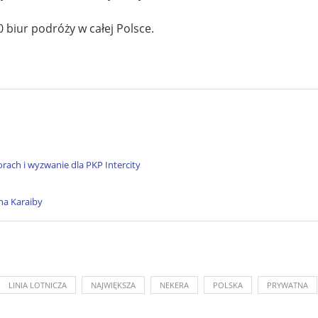
biur podróży w całej Polsce.
rach i wyzwanie dla PKP Intercity
na Karaiby
LINIA LOTNICZA
NAJWIĘKSZA
NEKERA
POLSKA
PRYWATNA