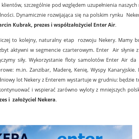
m klientów, szczególnie pod względem uzupełnienia naszych
lności. Dynamicznie rozwijająca się na polskim rynku Neker
rcin Kubrak, prezes i współzałożyciel Enter Air
.
lotniczej to kolejny, naturalny etap rozwoju Nekery. Mam
zbyt aktywni w segmencie czarterowym. Enter Air słynie z b
łączymy siły. Wykorzystanie floty samolotów Enter Air 
owe: m.in. Zanzibar, Maderę, Kenię, Wyspy Kanaryjskie.
godniowy lot Nekery z Enterem wystartuje w grudniu: będzie
ontynuować i wspierać zarówno wyloty z mniejszych polsk
zes i założyciel Nekera
.