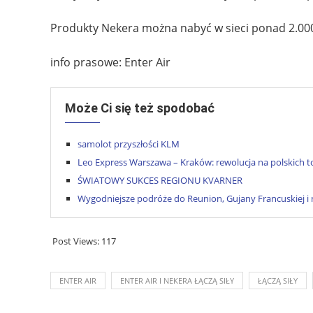
Produkty Nekera można nabyć w sieci ponad 2.000 
info prasowe: Enter Air
Może Ci się też spodobać
samolot przyszłości KLM
Leo Express Warszawa – Kraków: rewolucja na polskich to
ŚWIATOWY SUKCES REGIONU KVARNER
Wygodniejsze podróże do Reunion, Gujany Francuskiej i 
Post Views:
117
ENTER AIR
ENTER AIR I NEKERA ŁĄCZĄ SIŁY
ŁĄCZĄ SIŁY