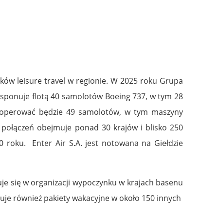
ików leisure travel w regionie. W 2025 roku Grupa
dysponuje flotą 40 samolotów Boeing 737, w tym 28
 operować będzie 49 samolotów, w tym maszyny
tka połączeń obejmuje ponad 30 krajów i blisko 250
0 roku. Enter Air S.A. jest notowana na Giełdzie
zuje się w organizacji wypoczynku w krajach basenu
ruje również pakiety wakacyjne w około 150 innych