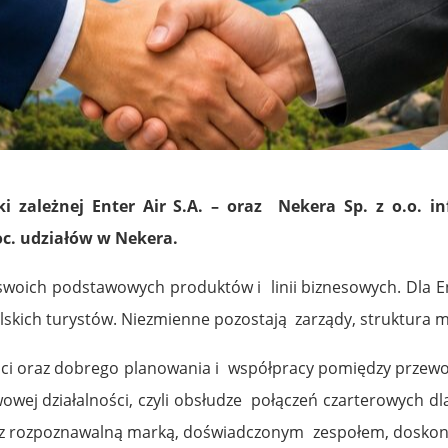
ki zależnej Enter Air S.A. – oraz Nekera Sp. z o.o.
proc. udziałów w Nekera.
swoich podstawowych produktów i linii biznesowych. Dla En
skich turystów. Niezmienne pozostają zarządy, struktura m
ści oraz dobrego planowania i współpracy pomiędzy przewoź
wej działalności, czyli obsłudze połączeń czarterowych dla
 z rozpoznawalną marką, doświadczonym zespołem, doskonał