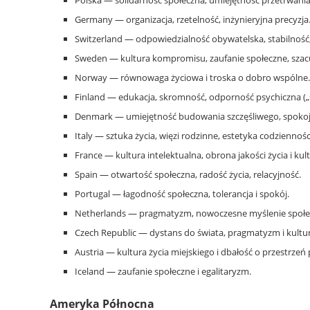
Germany — organizacja, rzetelność, inżynieryjna precyzja
Switzerland — odpowiedzialność obywatelska, stabilność,
Sweden — kultura kompromisu, zaufanie społeczne, szac
Norway — równowaga życiowa i troska o dobro wspólne.
Finland — edukacja, skromność, odporność psychiczna („s
Denmark — umiejętność budowania szczęśliwego, spokoj
Italy — sztuka życia, więzi rodzinne, estetyka codziennośc
France — kultura intelektualna, obrona jakości życia i kult
Spain — otwartość społeczna, radość życia, relacyjność.
Portugal — łagodność społeczna, tolerancja i spokój.
Netherlands — pragmatyzm, nowoczesne myślenie społec
Czech Republic — dystans do świata, pragmatyzm i kultur
Austria — kultura życia miejskiego i dbałość o przestrzeń 
Iceland — zaufanie społeczne i egalitaryzm.
Ameryka Północna