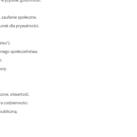
.
 zaufanie społeczne.
unek dla prywatności.
isu”).
nego społeczeństwa.
i.
ury.
zne, otwartość.
a codzienności.
publiczną.