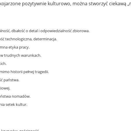
są kojarzone pozytywnie kulturowo, można stworzyć ciekaw
lność, dbałość o detal i odpowiedzialność zbiorowa.
ć technologiczna, determinacja.
omna etyka pracy.
 w trudnych warunkach.
ich.
mo historii pełnej tragedii.
ść państwa.
iowej.
zeństwa nomadów.
nia setek kultur.
 kryzysów, gościnność.