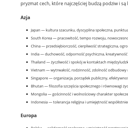
pryzmat cech, które najczęściej budzą podziw i 
Azja
Japan — kultura szacunku, dyscyplina społeczna, punktua
South Korea — pracowitość, tempo rozwoju, nowoczesnoś
China — przedsiębiorczość, cierpliwość strategiczna, ogr
India — duchowość, odporność psychiczna, kreatywność
Thailand — życzliwość i spokój w kontaktach międzyludzk
Vietnam — wytrwałość, rodzinność, zdolność odbudowy mi
Singapore — organizacja, porządek publiczny, efektywno
Bhutan — filozofia szczęścia społecznego i równowagi życ
Mongolia — gościnność i wolnościowy charakter społec
Indonesia — tolerancja religijna i umiejętność współistnie
Europa
Polska — solidarność społeczna, umiejętność przetrwania