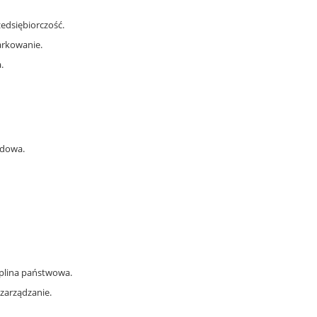
edsiębiorczość.
arkowanie.
.
odowa.
plina państwowa.
zarządzanie.