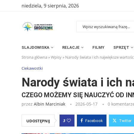
niedziela, 9 sierpnia, 2026
SLAJDOWISKA
RELACJE
FILMY
SPRZĘT
Strona główna
»
Wpisy
»
Narody świata i ich największe wartości
Ciekawostki
Narody świata i ich 
CZEGO MOŻEMY SIĘ NAUCZYĆ OD IN
przez
Albin Marciniak
2026-05-17
0 komentarz
3
UDOSTĘPNIJ
Facebook
Twitter