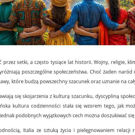
ez setki, a często tysiące lat historii. Wojny, religie, kli
yróżniają poszczególne społeczeństwa. Choć żaden naród n
postawy, które budzą powszechny szacunek oraz uznanie na cał
awiają się skojarzenia z kulturą szacunku, dyscypliną społe
pońska kultura codzienności stała się wzorem tego, jak 
Jednak podobnych wyjątkowych cech można doszukiwać się 
wodnością,
Italia
ze sztuką życia i pielęgnowaniem relacji 