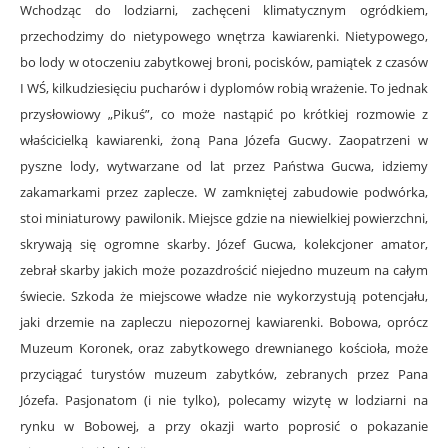
Wchodząc do lodziarni, zachęceni klimatycznym ogródkiem,
przechodzimy do nietypowego wnętrza kawiarenki. Nietypowego,
bo lody w otoczeniu zabytkowej broni, pocisków, pamiątek z czasów
I WŚ, kilkudziesięciu pucharów i dyplomów robią wrażenie. To jednak
przysłowiowy „Pikuś”, co może nastąpić po krótkiej rozmowie z
właścicielką kawiarenki, żoną Pana Józefa Gucwy. Zaopatrzeni w
pyszne lody, wytwarzane od lat przez Państwa Gucwa, idziemy
zakamarkami przez zaplecze. W zamkniętej zabudowie podwórka,
stoi miniaturowy pawilonik. Miejsce gdzie na niewielkiej powierzchni,
skrywają się ogromne skarby. Józef Gucwa, kolekcjoner amator,
zebrał skarby jakich może pozazdrościć niejedno muzeum na całym
świecie. Szkoda że miejscowe władze nie wykorzystują potencjału,
jaki drzemie na zapleczu niepozornej kawiarenki. Bobowa, oprócz
Muzeum Koronek, oraz zabytkowego drewnianego kościoła, może
przyciągać turystów muzeum zabytków, zebranych przez Pana
Józefa. Pasjonatom (i nie tylko), polecamy wizytę w lodziarni na
rynku w Bobowej, a przy okazji warto poprosić o pokazanie