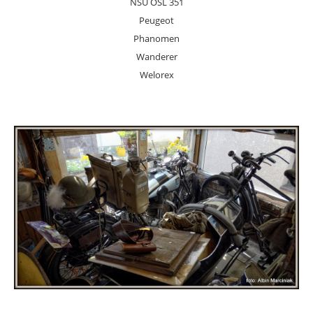
NSU OSL 351
Peugeot
Phanomen
Wanderer
Welorex