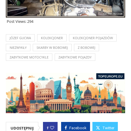
Post Views:
294
JÓZEF GUCWA
KOLEKCJONER
KOLEKCJONER POJAZDÓW
NIEZWYKŁY
SKARBY W BOBOWEJ
Z BOBOWEJ
ZABYTKOWE MOTOCYKLE
ZABYTKOWE POJAZDY
1
UDOSTĘPNIJ
Facebook
Twitter