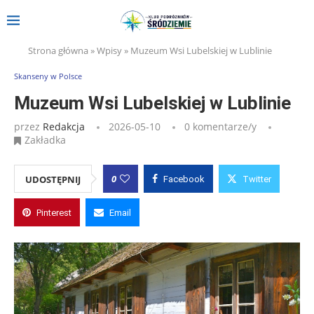
Strona główna
»
Wpisy
»
Muzeum Wsi Lubelskiej w Lublinie
Skanseny w Polsce
Muzeum Wsi Lubelskiej w Lublinie
przez
Redakcja
2026-05-10
0 komentarze/y
Zakładka
0
UDOSTĘPNIJ
Facebook
Twitter
Pinterest
Email