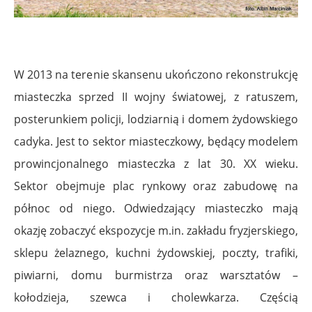
W 2013 na terenie skansenu ukończono rekonstrukcję
miasteczka sprzed II wojny światowej, z ratuszem,
posterunkiem policji, lodziarnią i domem żydowskiego
cadyka. Jest to sektor miasteczkowy, będący modelem
prowincjonalnego miasteczka z lat 30. XX wieku.
Sektor obejmuje plac rynkowy oraz zabudowę na
północ od niego. Odwiedzający miasteczko mają
okazję zobaczyć ekspozycje m.in. zakładu fryzjerskiego,
sklepu żelaznego, kuchni żydowskiej, poczty, trafiki,
piwiarni, domu burmistrza oraz warsztatów –
kołodzieja, szewca i cholewkarza. Częścią