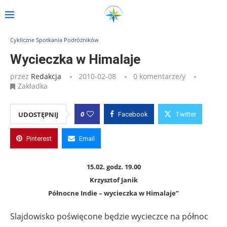
Strona główna
»
Wpisy
»
Wycieczka w Himalaje
Cykliczne Spotkania Podróżników
Wycieczka w Himalaje
przez
Redakcja
2010-02-08
0 komentarze/y
Zakładka
0
UDOSTĘPNIJ
Facebook
Twitter
Pinterest
Email
15.02. godz. 19.00
Krzysztof Janik
Północne Indie – wycieczka w Himalaje”
Slajdowisko poświęcone będzie wycieczce na północ