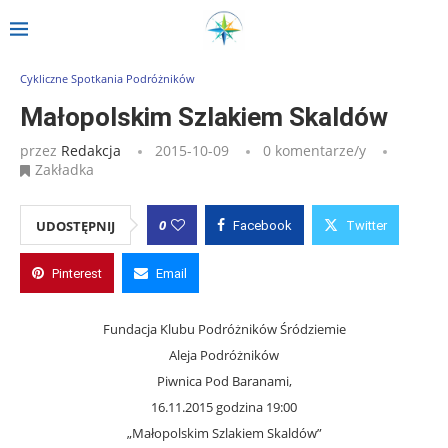
Strona główna
»
Wpisy
»
Małopolskim Szlakiem Skaldów
Cykliczne Spotkania Podróżników
Małopolskim Szlakiem Skaldów
przez
Redakcja
2015-10-09
0 komentarze/y
Zakładka
0
UDOSTĘPNIJ
Facebook
Twitter
Pinterest
Email
Fundacja Klubu Podróżników Śródziemie
Aleja Podróżników
Piwnica Pod Baranami,
16.11.2015 godzina 19:00
„Małopolskim Szlakiem Skaldów”