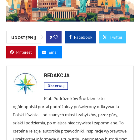
0
UDOSTĘPNIJ
Facebook
Twitter
Pinterest
Email
REDAKCJA
Obserwuj
Klub Podróżników Śródziemie to
ogólnopolski portal podróżniczy poświęcony odkrywaniu
Polski i świata – od znanych miast i zabytków, przez góry,
szlaki i podziemia, po miejsca nieoczywiste i zapomniane. To
rzetelne relacje, autorskie przewodniki, inspiracje wyprawowe
i praktyczne informacje dla turystów, pasjonatów historii oraz