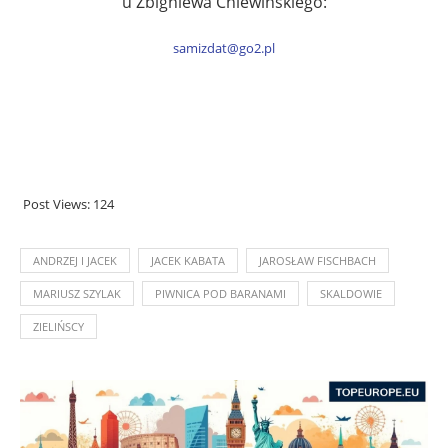
u Zbigniewa Chlewińskiego:
samizdat@go2.pl
Post Views:
124
ANDRZEJ I JACEK
JACEK KABATA
JAROSŁAW FISCHBACH
MARIUSZ SZYLAK
PIWNICA POD BARANAMI
SKALDOWIE
ZIELIŃSCY