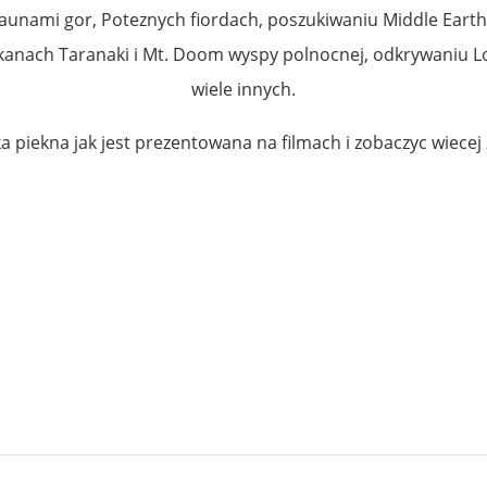
aunami gor, Poteznych fiordach, poszukiwaniu Middle Eart
kanach Tar
anaki i Mt. Doom wyspy polnocnej, odkrywaniu Lo
wiele innych.
aka piekna jak jest prezentowana na filmach i zobaczyc wiece