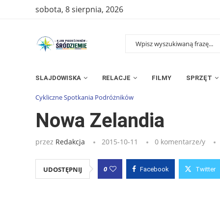
sobota, 8 sierpnia, 2026
SLAJDOWISKA
RELACJE
FILMY
SPRZĘT
Strona główna
»
Wpisy
»
Nowa Zelandia
Cykliczne Spotkania Podróżników
Nowa Zelandia
przez
Redakcja
2015-10-11
0 komentarze/y
0
UDOSTĘPNIJ
Facebook
Twitter