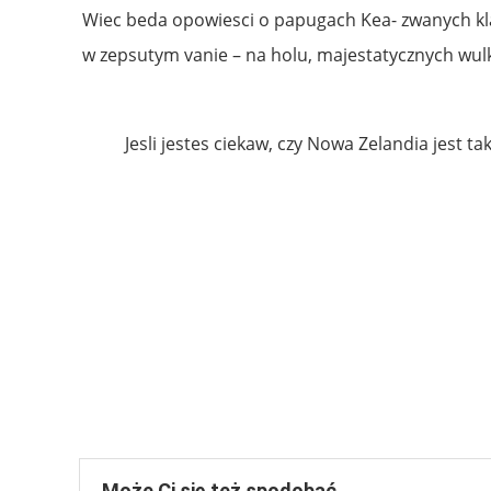
Wiec beda opowiesci o papugach Kea- zwanych kl
w zepsutym vanie – na holu, majestatycznych wul
Jesli jestes ciekaw, czy Nowa Zelandia jest t
Może Ci się też spodobać