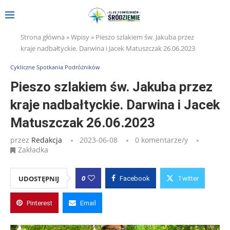
Strona główna
»
Wpisy
»
Pieszo szlakiem św. Jakuba przez
kraje nadbałtyckie. Darwina i Jacek Matuszczak 26.06.2023
Cykliczne Spotkania Podróżników
Pieszo szlakiem św. Jakuba przez
kraje nadbałtyckie. Darwina i Jacek
Matuszczak 26.06.2023
przez
Redakcja
2023-06-08
0 komentarze/y
Zakładka
0
UDOSTĘPNIJ
Facebook
Twitter
Pinterest
Email