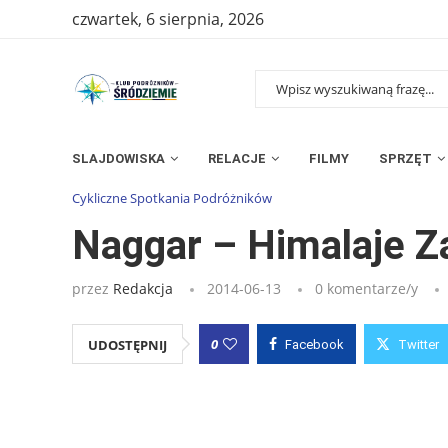
czwartek, 6 sierpnia, 2026
SLAJDOWISKA
RELACJE
FILMY
SPRZĘT
Strona główna
»
Wpisy
»
Naggar – Himalaje Zachodnie
Cykliczne Spotkania Podróżników
Naggar – Himalaje Z
przez
Redakcja
2014-06-13
0 komentarze/y
0
UDOSTĘPNIJ
Facebook
Twitter