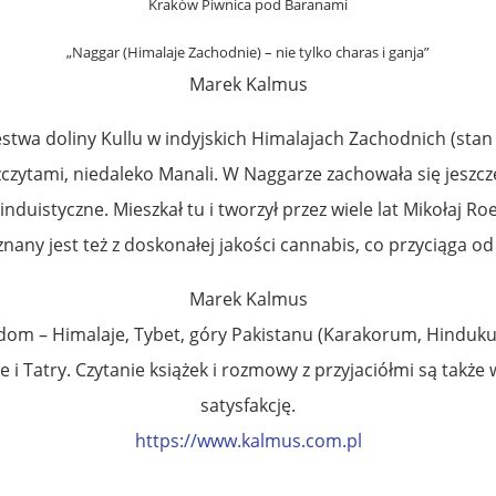
Kraków Piwnica pod Baranami
„Naggar (Himalaje Zachodnie) – nie tylko charas i ganja”
Marek Kalmus
stwa doliny Kullu w indyjskich Himalajach Zachodnich (stan
czytami, niedaleko Manali. W Naggarze zachowała się jeszcze 
nduistyczne. Mieszkał tu i tworzył przez wiele lat Mikołaj Roe
znany jest też z doskonałej jakości cannabis, co przyciąga 
Marek Kalmus
i dom – Himalaje, Tybet, góry Pakistanu (Karakorum, Hindukus
Tatry. Czytanie książek i rozmowy z przyjaciółmi są także wi
satysfakcję.
https://www.kalmus.com.pl