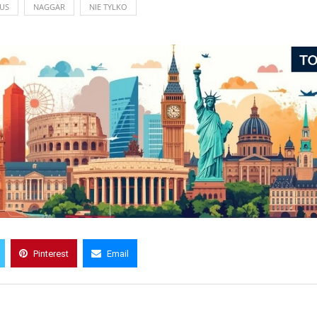
US
NAGGAR
NIE TYLKO
Pinterest
Email