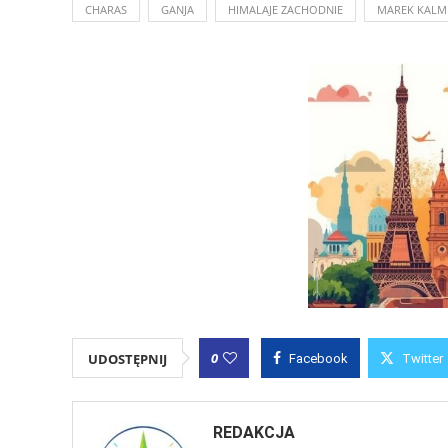
CHARAS
GANJA
HIMALAJE ZACHODNIE
MAREK KALM
0
UDOSTĘPNIJ
Facebook
Twitter
REDAKCJA