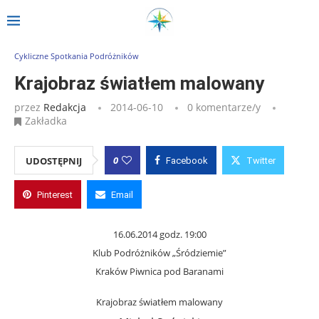
Strona główna
»
Wpisy
»
Krajobraz światłem malowany
Cykliczne Spotkania Podróżników
Krajobraz światłem malowany
przez
Redakcja
2014-06-10
0 komentarze/y
Zakładka
0
UDOSTĘPNIJ
Facebook
Twitter
Pinterest
Email
16.06.2014 godz. 19:00
Klub Podróżników „Śródziemie”
Kraków Piwnica pod Baranami
Krajobraz światłem malowany