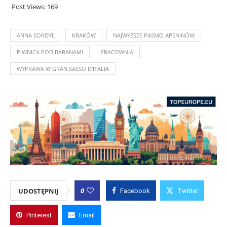
Post Views:
169
ANNA SORDYL
KRAKÓW
NAJWYŻSZE PASMO APENINÓW
PIWNICA POD BARANAMI
PRACOWNIA
WYPRAWA W GRAN SASSO D'ITALIA
0
UDOSTĘPNIJ
Facebook
Twitter
Pinterest
Email