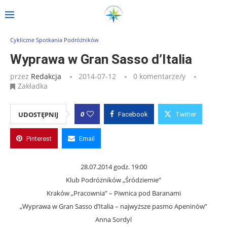
Strona główna
»
Wpisy
»
Wyprawa w Gran Sasso d’Italia
Cykliczne Spotkania Podróżników
Wyprawa w Gran Sasso d’Italia
przez
Redakcja
2014-07-12
0 komentarze/y
Zakładka
0
UDOSTĘPNIJ
Facebook
Twitter
Pinterest
Email
28.07.2014 godz. 19:00
Klub Podróżników „Śródziemie”
Kraków „Pracownia” – Piwnica pod Baranami
„Wyprawa w Gran Sasso d’Italia – najwyższe pasmo Apeninów”
Anna Sordyl