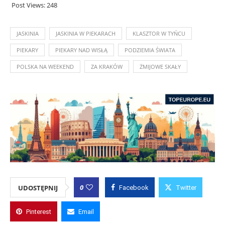
Post Views:
248
JASKINIA
JASKINIA W PIEKARACH
KLASZTOR W TYŃCU
PIEKARY
PIEKARY NAD WISŁĄ
PODZIEMIA ŚWIATA
POLSKA NA WEEKEND
ZA KRAKÓW
ŻMIJOWE SKAŁY
0
UDOSTĘPNIJ
Facebook
Twitter
Pinterest
Email