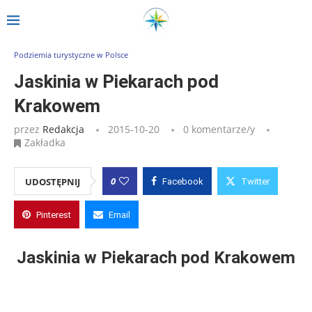
Strona główna
»
Wpisy
»
Jaskinia w Piekarach pod Krakowem
Podziemia turystyczne w Polsce
Jaskinia w Piekarach pod
Krakowem
przez
Redakcja
2015-10-20
0 komentarze/y
Zakładka
0
UDOSTĘPNIJ
Facebook
Twitter
Pinterest
Email
Jaskinia w Piekarach pod Krakowem