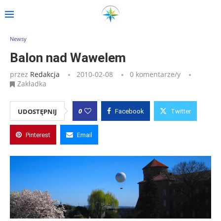
Strona główna
»
Wpisy
»
Balon nad Wawelem
Newsy
Balon nad Wawelem
przez
Redakcja
2010-02-08
0 komentarze/y
Zakładka
0
UDOSTĘPNIJ
Facebook
Twitter
Pinterest
Email