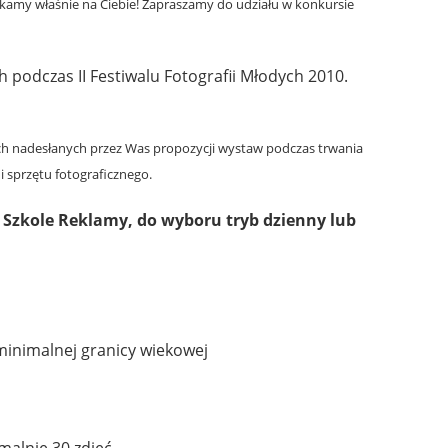
kamy właśnie na Ciebie! Zapraszamy do udziału w konkursie
podczas II Festiwalu Fotografii Młodych 2010.
zych nadesłanych przez Was propozycji wystaw podczas trwania
 sprzętu fotograficznego.
 Szkole Reklamy, do wyboru tryb dzienny lub
 minimalnej granicy wiekowej
malnie 30 zdjęć