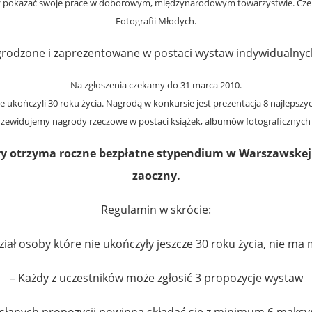
hcesz pokazać swoje prace w doborowym, międzynarodowym towarzystwie. Cze
Fotografii Młodych.
rodzone i zaprezentowane w postaci wystaw indywidualnych 
Na zgłoszenia czekamy do 31 marca 2010.
nie ukończyli 30 roku życia. Nagrodą w konkursie jest prezentacja 8 najleps
rzewidujemy nagrody rzeczowe w postaci książek, albumów fotograficznych i
ry otrzyma roczne bezpłatne stypendium w Warszawskej
zaoczny.
Regulamin w skrócie:
ał osoby które nie ukończyły jeszcze 30 roku życia, nie ma
– Każdy z uczestników może zgłosić 3 propozycje wystaw
słanych propozycji powinna składać się z minimum 6 maksy