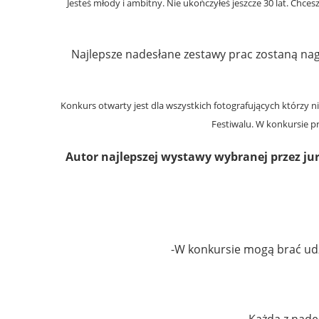
Jesteś młody i ambitny. Nie ukończyłeś jeszcze 30 lat. C
Najlepsze nadesłane zestawy prac zostaną nag
Konkurs otwarty jest dla wszystkich fotografujących którzy 
Festiwalu. W konkursie p
Autor najlepszej wystawy wybranej przez ju
-W konkursie mogą brać udzi
– Każda z nade