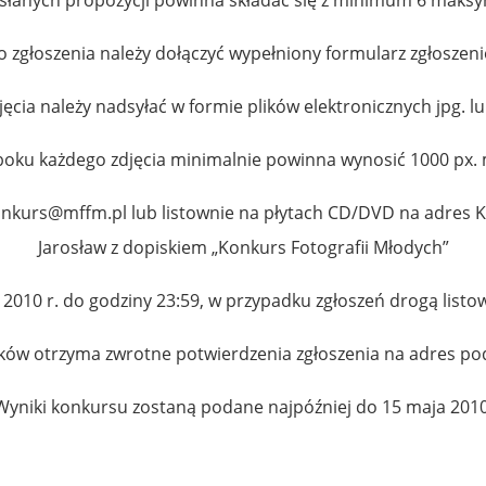
o zgłoszenia należy dołączyć wypełniony formularz zgłoszen
jęcia należy nadsyłać w formie plików elektronicznych jpg. lub
boku każdego zdjęcia minimalnie powinna wynosić 1000 px.
onkurs@mffm.pl
lub listownie na płytach CD/DVD na adres Kl
Jarosław z dopiskiem „Konkurs Fotografii Młodych”
2010 r. do godziny 23:59, w przypadku zgłoszeń drogą listo
ików otrzyma zwrotne potwierdzenia zgłoszenia na adres p
Wyniki konkursu zostaną podane najpóźniej do 15 maja 2010