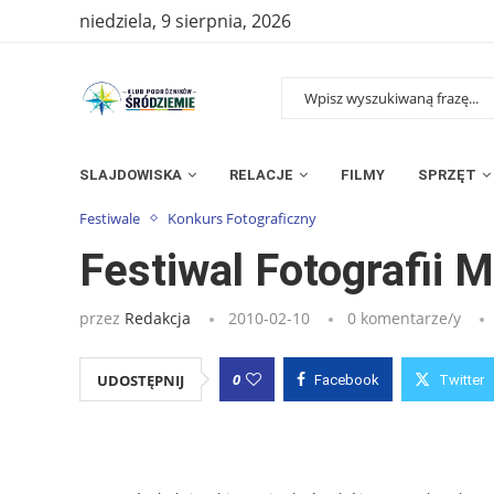
niedziela, 9 sierpnia, 2026
SLAJDOWISKA
RELACJE
FILMY
SPRZĘT
Strona główna
»
Wpisy
»
Festiwal Fotografii Młodych
Festiwale
Konkurs Fotograficzny
Festiwal Fotografii 
przez
Redakcja
2010-02-10
0 komentarze/y
0
UDOSTĘPNIJ
Facebook
Twitter