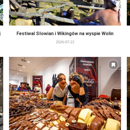
j
Festiwal Słowian i Wikingów na wyspie Wolin
2026-07-22