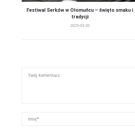
Festiwal Serków w Ołomuńcu – święto smaku i
tradycji
2025-03-20