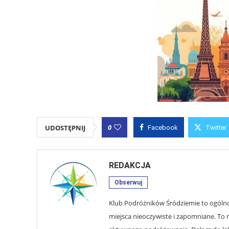
0
UDOSTĘPNIJ
Facebook
Twitter
REDAKCJA
Obserwuj
Klub Podróżników Śródziemie to ogólnop
miejsca nieoczywiste i zapomniane. To r