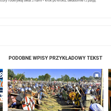
ury i odkrywaj świat z nami – krok po kroku, świadomie i z pasją.
PODOBNE WPISY PRZYKŁADOWY TEKST