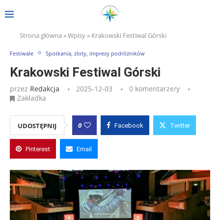
Strona główna
»
Wpisy
»
Krakowski Festiwal Górski
Festiwale
Spotkania, zloty, imprezy podróżników
Krakowski Festiwal Górski
przez
Redakcja
2025-12-03
0 komentarze/y
Zakładka
0
UDOSTĘPNIJ
Facebook
Twitter
Pinterest
Email