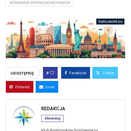
WYDARZENIA WSPINACZKOWE KRAKÓW
0
UDOSTĘPNIJ
Facebook
Twitter
Pinterest
Email
REDAKCJA
Obserwuj
Klub Podróżników Śródziemie to