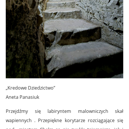
„Kredowe Dziedzictwo”
Aneta Panasiuk
Przejdźmy się labiryntem malowniczych skał
wapiennych . Przepiękne korytarze rozciągające się