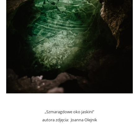
.
„Szmaragdowe oko jaskini”
autora zdjęcia: Joanna Olejnik
.