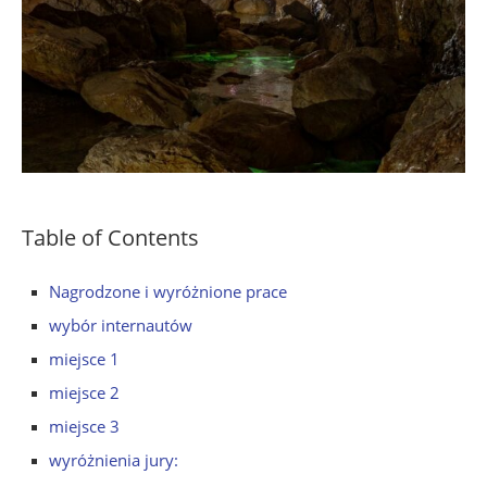
Table of Contents
Nagrodzone i wyróżnione prace
wybór internautów
miejsce 1
miejsce 2
miejsce 3
wyróżnienia jury: