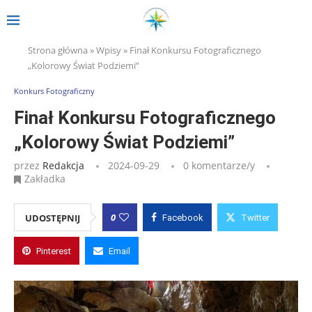
Strona główna
»
Wpisy
»
Finał Konkursu Fotograficznego
„Kolorowy Świat Podziemi”
Konkurs Fotograficzny
Finał Konkursu Fotograficznego
„Kolorowy Świat Podziemi”
przez
Redakcja
2024-09-29
0 komentarze/y
Zakładka
0
UDOSTĘPNIJ
Facebook
Twitter
Pinterest
Email