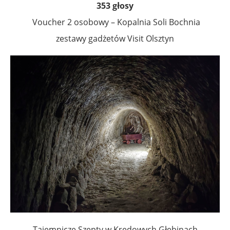
353 głosy
Voucher 2 osobowy – Kopalnia Soli Bochnia
zestawy gadżetów Visit Olsztyn
Tajemnicze Szepty w Kredowych Głębinach