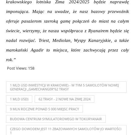
krakowskiego lotniska Zima 2024/2025 będzie naprawdę 
imponująca. Mając na uwadze, że nasz bazowy przewoźnik 
oferuje pasażerom szeroką gamę połączeń do miast na całym 
świecie, wierzymy, że nasza współpraca z Ryanairem będzie się 
nadal rozwijać. Triest, Mediolan, Wyspy Kanaryjskie, a także 
marokański Agadir to miejsca, które zachwycają przez cały 
rok.”
Post Views:
158
1 MLD USD INWESTYCJI W KRAKOWIE) - W TYM 5 SAMOLOTÓW NOWEJ
GENERACJI „GAMECHANGER”62 TRASY
1 MLD USD)
62 TRASY - 2 NOWE NA ZIMĘ 2024
9 MLN ROCZNIE PONAD 5 000 MIEJSC PRACY
BUDOWA CENTRUM SYMULATOROWEGO W TOKURYANAIR
CZEGO DOWODEM JEST 11 ZBAZOWANYCH SAMOLOTÓW (O WARTOŚCI
1