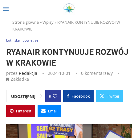
Strona główna
»
Wpisy
»
RYANAIR KONTYNUUJE ROZWÓJ W
KRAKOWIE
Lotniska i powietrze
RYANAIR KONTYNUUJE ROZWÓJ
W KRAKOWIE
przez
Redakcja
2024-10-01
0 komentarze/y
Zakładka
0
UDOSTĘPNIJ
Facebook
Twitter
Pinterest
Email