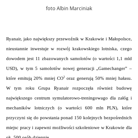
foto Albin Marciniak
.
Ryanair, jako największy przewoźnik w Krakowie i Małopolsce, 
nieustannie inwestuje w rozwój krakowskiego lotniska, czego 
dowodem jest 11 zbazowanych samolotów (o wartości 1,1 mld 
USD), w tym 5 samolotów nowej generacji „Gamechanger” – 
2
które emitują 20% mniej CO
 oraz generują 50% mniej hałasu. 
W tym roku Grupa Ryanair rozpoczęła również budowę 
największego centrum symulatorowo-treningowago dla załóg i 
mechaników lotniczych (o wartości 600 mln PLN), które 
przyczyni się do powstania ponad 150 kolejnych bezpośrednich 
miejsc pracy i zapewni możliwości szkoleniowe w Krakowie dla 
ok. 500 osób dziennie. 