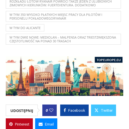
ROZKŁADU LOTÓW RYANAIR POWRÓCI TAKŻE JEDEN Z ULUBIONYCH
ZIMOWYCH KIERUNKÓW: FUERTEVENTURA. DODATKOWO
W TYM 350 WYSOKO PŁATNYCH MIEJSC PRACY DLA PILOTÓW I
PERSONELU POKŁADOWEGORYANAIR
W TYM DO ALICANTE
W TYM DWIE NOWE: MEDIOLAN – MALPENSA ORAZ TRIESTZWIĘKSZONA
CZĘSTOTLIWOŚĆ NA PONAD 30 TRASACH
0
UDOSTĘPNIJ
Facebook
Twitter
Pinterest
Email