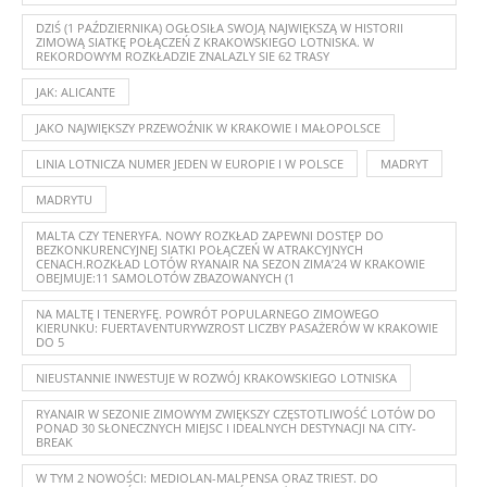
DZIŚ (1 PAŹDZIERNIKA) OGŁOSIŁA SWOJĄ NAJWIĘKSZĄ W HISTORII
ZIMOWĄ SIATKĘ POŁĄCZEŃ Z KRAKOWSKIEGO LOTNISKA. W
REKORDOWYM ROZKŁADZIE ZNALAZLY SIE 62 TRASY
JAK: ALICANTE
JAKO NAJWIĘKSZY PRZEWOŹNIK W KRAKOWIE I MAŁOPOLSCE
LINIA LOTNICZA NUMER JEDEN W EUROPIE I W POLSCE
MADRYT
MADRYTU
MALTA CZY TENERYFA. NOWY ROZKŁAD ZAPEWNI DOSTĘP DO
BEZKONKURENCYJNEJ SIATKI POŁĄCZEŃ W ATRAKCYJNYCH
CENACH.ROZKŁAD LOTÓW RYANAIR NA SEZON ZIMA’24 W KRAKOWIE
OBEJMUJE:11 SAMOLOTÓW ZBAZOWANYCH (1
NA MALTĘ I TENERYFĘ. POWRÓT POPULARNEGO ZIMOWEGO
KIERUNKU: FUERTAVENTURYWZROST LICZBY PASAŻERÓW W KRAKOWIE
DO 5
NIEUSTANNIE INWESTUJE W ROZWÓJ KRAKOWSKIEGO LOTNISKA
RYANAIR W SEZONIE ZIMOWYM ZWIĘKSZY CZĘSTOTLIWOŚĆ LOTÓW DO
PONAD 30 SŁONECZNYCH MIEJSC I IDEALNYCH DESTYNACJI NA CITY-
BREAK
W TYM 2 NOWOŚCI: MEDIOLAN-MALPENSA ORAZ TRIEST. DO