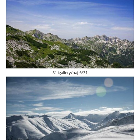
31 igallery/naj-6/31