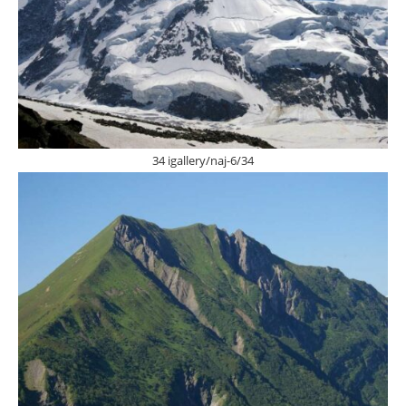
34 igallery/naj-6/34