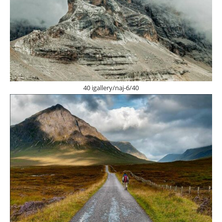
40 igallery/naj-6/40