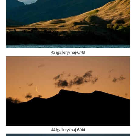
43 igallery/naj-6/43
44 igallery/naj-6/44