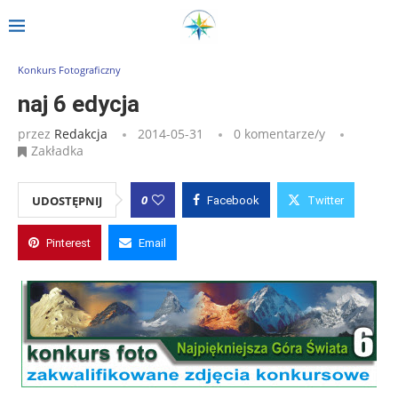
Strona główna
»
Wpisy
»
naj 6 edycja
Konkurs Fotograficzny
naj 6 edycja
przez
Redakcja
2014-05-31
0 komentarze/y
Zakładka
0
UDOSTĘPNIJ
Facebook
Twitter
Pinterest
Email