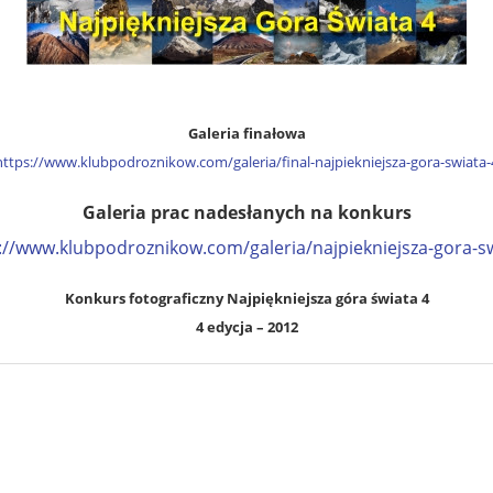
Galeria finałowa
https://www.klubpodroznikow.com/galeria/final-najpiekniejsza-gora-swiata-
Galeria prac nadesłanych na konkurs
://www.klubpodroznikow.com/galeria/najpiekniejsza-gora-s
Konkurs fotograficzny Najpiękniejsza góra świata 4
4 edycja – 2012