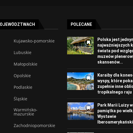
WOJEWÓDZTWACH
POLECANE
Polska jest jedny
Kujawsko-pomorskie
najważniejszych 
świata pod wzgl
Lubuskie
muzeów plenerowy
skansenów...
Małopolskie
Opolskie
Karaiby dla kones
wyspy, które poka
zupełnie inne obli
Podlaskie
tropikalnego raju
Śląskie
Park Marii Luizy w 
Warmińsko-
pamiątka po wielk
mazurskie
Wystawie
Iberoamerykańskie
Zachodniopomorskie