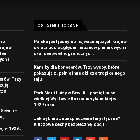
OSTATNIO DODANE
m z
Polska jest jednym z najważniejszych krajów
krajów
świata pod względem muzeów plenerowych i
ędem
skansenów etnograficznych.
ch i
Karaiby dla koneserów. Trzy wyspy, które
pokazują zupełnie inne oblicze tropikalnego
erów. Trzy
raju
zują
cze
Park Marii Luizy w Sewilli – pamiątka po
wielkiej Wystawie Iberoamerykańskiej w
1929 roku
Sewilli –
iej
Jak wybierać ubezpieczenia turystyczne?
Kluczowe cechy bezpiecznej opcji
j w 1929...