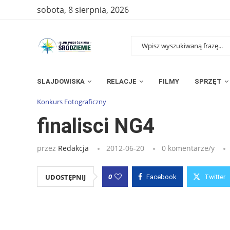
sobota, 8 sierpnia, 2026
SLAJDOWISKA
RELACJE
FILMY
SPRZĘT
Strona główna
»
Wpisy
»
finalisci NG4
Konkurs Fotograficzny
finalisci NG4
przez
Redakcja
2012-06-20
0 komentarze/y
0
UDOSTĘPNIJ
Facebook
Twitter