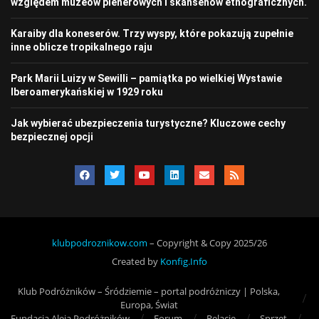
względem muzeów plenerowych i skansenów etnograficznych.
Karaiby dla koneserów. Trzy wyspy, które pokazują zupełnie
inne oblicze tropikalnego raju
Park Marii Luizy w Sewilli – pamiątka po wielkiej Wystawie
Iberoamerykańskiej w 1929 roku
Jak wybierać ubezpieczenia turystyczne? Kluczowe cechy
bezpiecznej opcji
klubpodroznikow.com
– Copyright & Copy 2025/26
Created by
Konfig.Info
Klub Podróżników – Śródziemie – portal podróżniczy | Polska,
Europa, Świat
Fundacja Aleja Podróżników
Forum
Relacje
Sprzęt