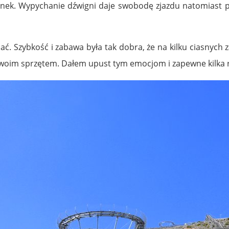
anek. Wypychanie dźwigni daje swobodę zjazdu natomiast p
ać. Szybkość i zabawa była tak dobra, że na kilku ciasnych 
swoim sprzętem. Dałem upust tym emocjom i zapewne kilka ra