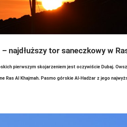
r – najdłuższy tor saneczkowy w Ra
ich pierwszym skojarzeniem jest oczywiście Dubaj. Owszem
ne Ras Al Khajmah. Pasmo górskie Al-Hadżar z jego najwyżs