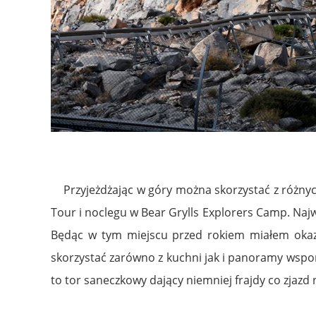
Przyjeżdżając w góry można skorzystać z różnych ek
Tour i noclegu w Bear Grylls Explorers Camp. Naj
Będąc w tym miejscu przed rokiem miałem okazj
skorzystać zarówno z kuchni jak i panoramy wspom
to tor saneczkowy dający niemniej frajdy co zjazd n