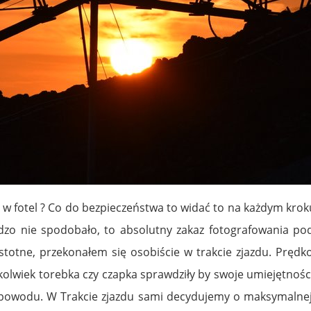
ja w fotel ? Co do bezpieczeństwa to widać to na każdym kro
dzo nie spodobało, to absolutny zakaz fotografowania pod
o istotne, przekonałem się osobiście w trakcie zjazdu. Prę
akolwiek torebka czy czapka sprawdziły by swoje umiejętnoś
 powodu. W Trakcie zjazdu sami decydujemy o maksymalnej p