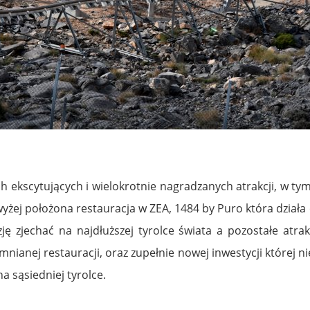
scytujących i wielokrotnie nagradzanych atrakcji, w tym z Ja
wyżej położona restauracja w ZEA, 1484 by Puro która działa
ę zjechać na najdłuższej tyrolce świata a pozostałe atr
nianej restauracji, oraz zupełnie nowej inwestycji której
a sąsiedniej tyrolce.