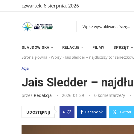
czwartek, 6 sierpnia, 2026
SLAJDOWISKA
RELACJE
FILMY
SPRZĘT
Strona główna
»
Wpisy
»
Jais Sledder – najdłuższy tor saneczko
Azja
Jais Sledder – najd
przez
Redakcja
2026-01-29
0 komentarze/y
0
UDOSTĘPNIJ
Facebook
Twitter