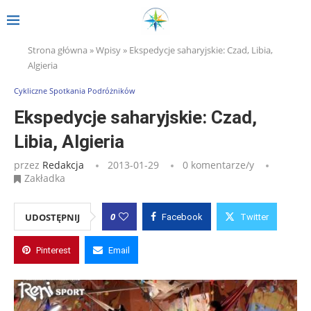
Strona główna
»
Wpisy
»
Ekspedycje saharyjskie: Czad, Libia,
Algieria
Cykliczne Spotkania Podróżników
Ekspedycje saharyjskie: Czad,
Libia, Algieria
przez
Redakcja
2013-01-29
0 komentarze/y
Zakładka
0
UDOSTĘPNIJ
Facebook
Twitter
Pinterest
Email