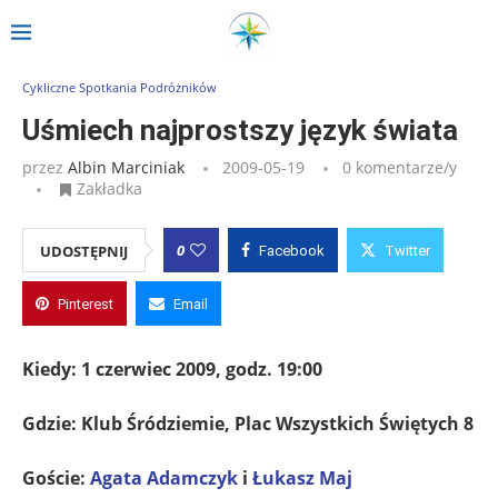
Strona główna
»
Wpisy
»
Uśmiech najprostszy język świata
Cykliczne Spotkania Podróżników
Uśmiech najprostszy język świata
przez
Albin Marciniak
2009-05-19
0 komentarze/y
Zakładka
0
UDOSTĘPNIJ
Facebook
Twitter
Pinterest
Email
Kiedy:
1 czerwiec 2009, godz. 19:00
Gdzie: Klub Śródziemie, Plac Wszystkich Świętych 8
Goście:
Agata Adamczyk
i
Łukasz Maj