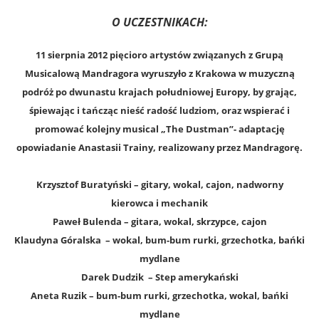
O UCZESTNIKACH:
11 sierpnia 2012 pięcioro artystów związanych z Grupą
Musicalową Mandragora wyruszyło z Krakowa w muzyczną
podróż po dwunastu krajach południowej Europy, by grając,
śpiewając i tańcząc nieść radość ludziom, oraz wspierać i
promować kolejny musical „The Dustman”- adaptację
opowiadanie Anastasii Trainy, realizowany przez Mandragorę.
Krzysztof Buratyński – gitary, wokal, cajon, nadworny
kierowca i mechanik
Paweł Bulenda – gitara, wokal, skrzypce, cajon
Klaudyna Góralska – wokal, bum-bum rurki, grzechotka, bańki
mydlane
Darek Dudzik – Step amerykański
Aneta Ruzik – bum-bum rurki, grzechotka, wokal, bańki
mydlane