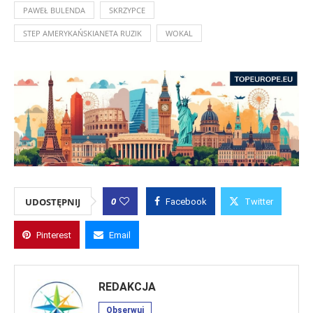
PAWEŁ BULENDA
SKRZYPCE
STEP AMERYKAŃSKIANETA RUZIK
WOKAL
0
UDOSTĘPNIJ
Facebook
Twitter
Pinterest
Email
REDAKCJA
Obserwuj