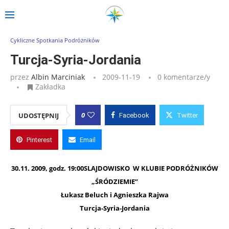
Strona główna
»
Wpisy
»
Turcja-Syria-Jordania
Cykliczne Spotkania Podróżników
Turcja-Syria-Jordania
przez
Albin Marciniak
2009-11-19
0 komentarze/y
Zakładka
0
UDOSTĘPNIJ
Facebook
Twitter
Pinterest
Email
30.11.
2009, godz. 19:00
SLAJDOWISKO W KLUBIE P
ODRÓŻNIKÓW
„ŚRÓDZIEMIE”
Łukasz Beluch i Agnieszka Rajwa
Turcja-Syria-Jordania