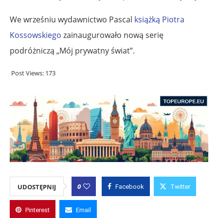
We wrześniu wydawnictwo Pascal
książką Piotra
Kossowskiego
zainaugurowało nową serię
podróżniczą „Mój prywatny świat”.
Post Views:
173
0
UDOSTĘPNIJ
Facebook
Twitter
Pinterest
Email