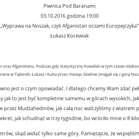
Piwnica Pod Baranami
03.10.2016 godzina 19:00
„Wyprawa na Noszak, czyli Afganistan oczami Europejczyka”
Łukasz Kocewiak
r oraz Afganistanu. Podczas gdy statystyczny Kowalski w tym czasie relaksow
iacie w Tajlandii, Łukasz i Kuba przez miesiąc dzielnie zmagali się z górą Nos
pewno jest o czym opowiadać. I dlatego chcemy Wam zdać peł
 jak to jest być kompletnie samemu w górach wysokich, jak 
ne przez Mudżahedinów, jak całą noc walczyliśmy z wiatrem 
sekret, jak schudnąć w trzy tygodnie, bo wróciło mnie o 8 ki
trów, skąd widać tylko same góry. Pamiętajcie, że wspięliś