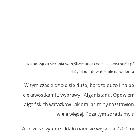
Na początku sierpnia szczęśliwie udało nam się powrócić z gó
plaży albo ratował słonie na wolontar
W tym czasie działo się dużo, bardzo dużo i na 
ciekawostkami z wyprawy i Afganistanu
. Opowiemy
afgańskich watażków, jak omijać miny rozstawio
wiele więcej. Poza tym zdradzimy 
A co ze szczytem? Udało nam się wejść na 7200 me