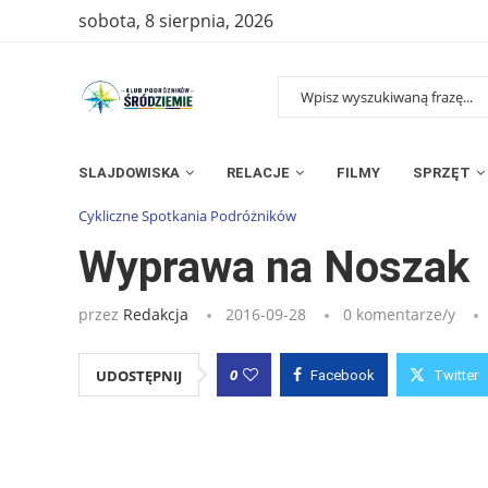
sobota, 8 sierpnia, 2026
SLAJDOWISKA
RELACJE
FILMY
SPRZĘT
Strona główna
»
Wpisy
»
Wyprawa na Noszak
Cykliczne Spotkania Podróżników
Wyprawa na Noszak
przez
Redakcja
2016-09-28
0 komentarze/y
0
UDOSTĘPNIJ
Facebook
Twitter