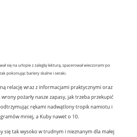
ał się na urlopie z zaległą lekturą, spacerował wieczorami po
zak pokonując bariery skalne i seraki.
ną relację wraz z informacjami praktycznymi oraz
wrony pożarły nasze zapasy, jak trzeba przekupić
podtrzymując rękami nadwątlony tropik namiotu i
logramów mniej, a Kuby nawet o 10.
my się tak wysoko w trudnym i nieznanym dla małej