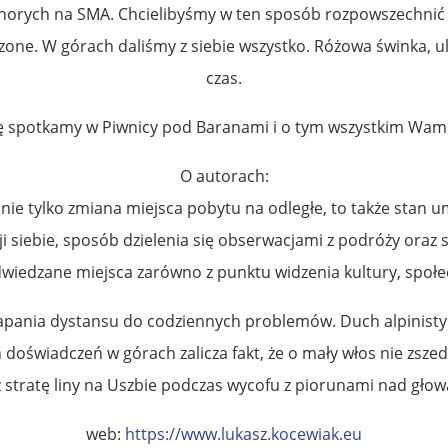
i chorych na SMA. Chcielibyśmy w ten sposób rozpowszechni
one. W górach daliśmy z siebie wszystko. Różowa świnka, ul
czas.
ię spotkamy w Piwnicy pod Baranami i o tym wszystkim Wam 
O autorach:
nie tylko zmiana miejsca pobytu na odległe, to także stan u
ji siebie, sposób dzielenia się obserwacjami z podróży oraz 
dwiedzane miejsca zarówno z punktu widzenia kultury, społec
pania dystansu do codziennych problemów. Duch alpinisty 
 doświadczeń w górach zalicza fakt, że o mały włos nie zszed
ż stratę liny na Uszbie podczas wycofu z piorunami nad głow
web:
https://www.lukasz.kocewiak.eu