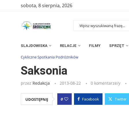
sobota, 8 sierpnia, 2026
SLAJDOWISKA
RELACJE
FILMY
SPRZĘT
Strona główna
»
Wpisy
»
Saksonia
Cykliczne Spotkania Podróżników
Saksonia
przez
Redakcja
2013-08-22
0 komentarze/y
0
UDOSTĘPNIJ
Facebook
Twitter