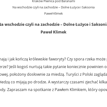
Kraków Piwnica pod Baranami
Na wschodzie czyli na zachodzie – Dolne Łużyce i Saksonia
Paweł Klimek
Na wschodzie czyli na zachodzie – Dolne Łużyce i Saksoni
Paweł Klimek
nają i jak kończą królewskie faworyty? Czy spora rzeka może
e? Jeśli kogoś nurtują takie pytanie koniecznie powinien o
wej, położony dosłownie za miedzą. Turyści z Polski zagląda
dzą co mijają po drodze. A wystarczy czasami zjechać kilka
rody. Zapraszam na spotkanie z Pawłem Klimkiem, który opow