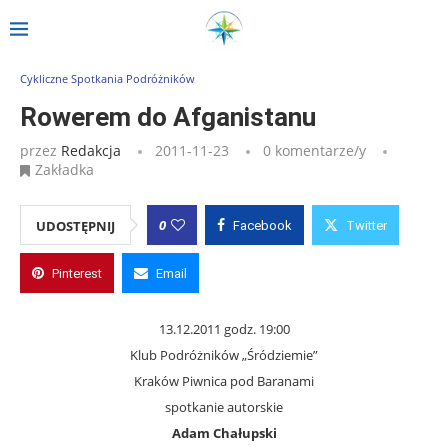
Strona główna
»
Wpisy
»
Rowerem do Afganistanu
Cykliczne Spotkania Podróżników
Rowerem do Afganistanu
przez
Redakcja
2011-11-23
0 komentarze/y
Zakładka
0
UDOSTĘPNIJ
Facebook
Twitter
Pinterest
Email
13.12.2011 godz. 19:00
Klub Podróżników „Śródziemie”
Kraków Piwnica pod Baranami
spotkanie autorskie
Adam Chałupski