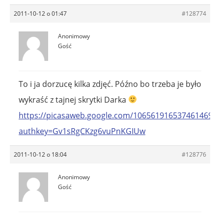
2011-10-12 o 01:47
#128774
Anonimowy
Gość
To i ja dorzucę kilka zdjęć. Późno bo trzeba je było
wykraść z tajnej skrytki Darka
https://picasaweb.google.com/10656191653746146973
authkey=Gv1sRgCKzg6vuPnKGIUw
2011-10-12 o 18:04
#128776
Anonimowy
Gość