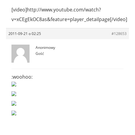
[video]http://www.youtube.com/watch?
v=xCEgEkOC8as&feature=player_detailpage[/video]
2011-09-21 o 02:25
#128653
Anonimowy
Gość
:woohoo: