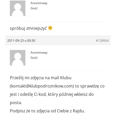
Anonimowy
Gość
spróbuj zmniejszyć
2011-09-23 o 00:30
#128664
Anonimowy
Gość
Prześlij mi zdjęcia na mail Klubu
(
kontakt@klubpodroznikow.com
) to sprawdzę co
jest i odeślę Ci kod, który później wkleisz do
posta.
Podpisz że to zdjęcia od Ciebie z Rajdu.