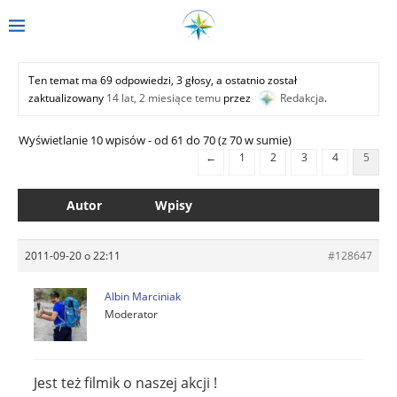
Ten temat ma 69 odpowiedzi, 3 głosy, a ostatnio został
zaktualizowany
14 lat, 2 miesiące temu
przez
Redakcja
.
Wyświetlanie 10 wpisów - od 61 do 70 (z 70 w sumie)
←
1
2
3
4
5
Autor
Wpisy
2011-09-20 o 22:11
#128647
Albin Marciniak
Moderator
Jest też filmik o naszej akcji !