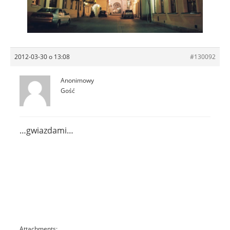
2012-03-30 o 13:08
#130092
Anonimowy
Gość
…gwiazdami…
Attachments: