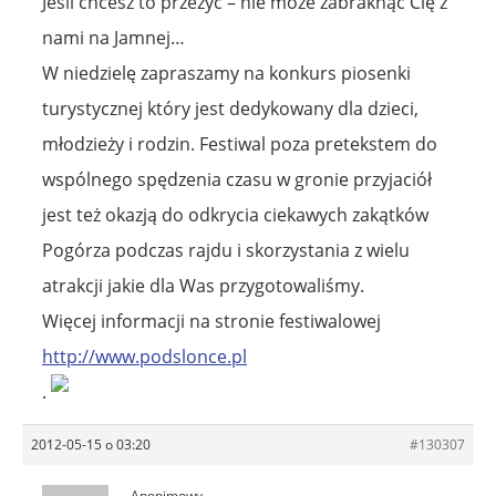
Jeśli chcesz to przeżyć – nie może zabraknąć Cię z
nami na Jamnej…
W niedzielę zapraszamy na konkurs piosenki
turystycznej który jest dedykowany dla dzieci,
młodzieży i rodzin. Festiwal poza pretekstem do
wspólnego spędzenia czasu w gronie przyjaciół
jest też okazją do odkrycia ciekawych zakątków
Pogórza podczas rajdu i skorzystania z wielu
atrakcji jakie dla Was przygotowaliśmy.
Więcej informacji na stronie festiwalowej
http://www.podslonce.pl
.
2012-05-15 o 03:20
#130307
Anonimowy