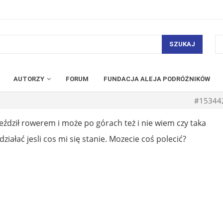
SZUKAJ
AUTORZY
FORUM
FUNDACJA ALEJA PODRÓŻNIKÓW
#15344
ździł rowerem i może po górach też i nie wiem czy taka
ziałać jesli cos mi się stanie. Mozecie coś polecić?