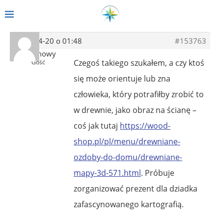
2021-04-20 o 01:48
#153763
Anonimowy
Czegoś takiego szukałem, a czy ktoś
Gość
się może orientuje lub zna
człowieka, który potrafiłby zrobić to
w drewnie, jako obraz na ścianę –
coś jak tutaj
https://wood-
shop.pl/pl/menu/drewniane-
ozdoby-do-domu/drewniane-
mapy-3d-571.html
. Próbuje
zorganizować prezent dla dziadka
zafascynowanego kartografią.