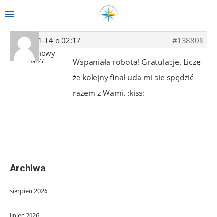
2014-01-14 o 02:17
#138808
Anonimowy
Wspaniała robota! Gratulacje. Liczę
Gość
że kolejny finał uda mi sie spędzić
razem z Wami. :kiss:
Archiwa
sierpień 2026
lipiec 2026