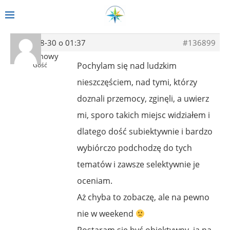
2013-08-30 o 01:37
#136899
Anonimowy
Pochylam się nad ludzkim
Gość
nieszczęściem, nad tymi, którzy
doznali przemocy, zginęli, a uwierz
mi, sporo takich miejsc widziałem i
dlatego dość subiektywnie i bardzo
wybiórczo podchodzę do tych
tematów i zawsze selektywnie je
oceniam.
Aż chyba to zobaczę, ale na pewno
nie w weekend
Postaram się być obiektywny, ja na