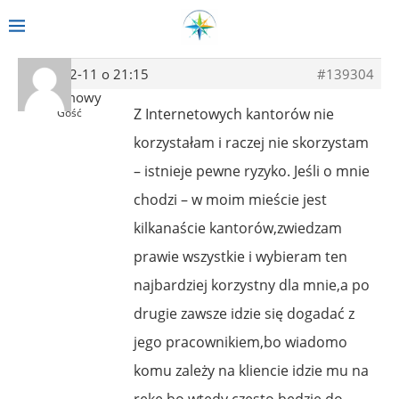
2014-02-11 o 21:15
#139304
Anonimowy
Z Internetowych kantorów nie
Gość
korzystałam i raczej nie skorzystam
– istnieje pewne ryzyko. Jeśli o mnie
chodzi – w moim mieście jest
kilkanaście kantorów,zwiedzam
prawie wszystkie i wybieram ten
najbardziej korzystny dla mnie,a po
drugie zawsze idzie się dogadać z
jego pracownikiem,bo wiadomo
komu zależy na kliencie idzie mu na
rękę,bo wtedy często będzie do