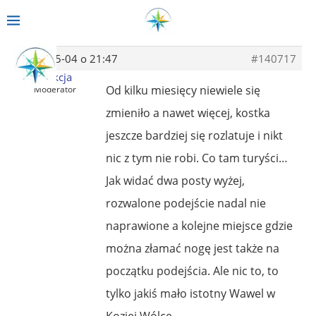
2014-05-04 o 21:47
#140717
Redakcja
Od kilku miesięcy niewiele się
Moderator
zmieniło a nawet więcej, kostka
jeszcze bardziej się rozlatuje i nikt
nic z tym nie robi. Co tam turyści…
Jak widać dwa posty wyżej,
rozwalone podejście nadal nie
naprawione a kolejne miejsce gdzie
można złamać nogę jest także na
początku podejścia. Ale nic to, to
tylko jakiś mało istotny Wawel w
Koziej Wólce…