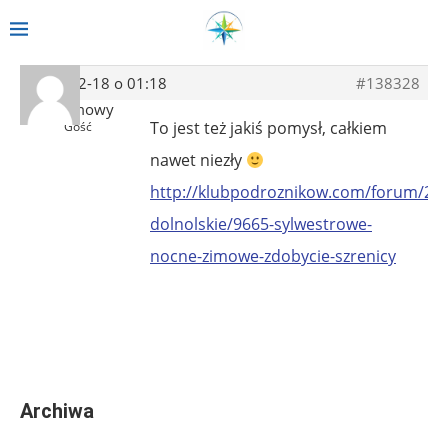
2013-12-18 o 01:18
#138328
Anonimowy
To jest też jakiś pomysł, całkiem
Gość
nawet niezły
http://klubpodroznikow.com/forum/23-
dolnolskie/9665-sylwestrowe-
nocne-zimowe-zdobycie-szrenicy
Archiwa