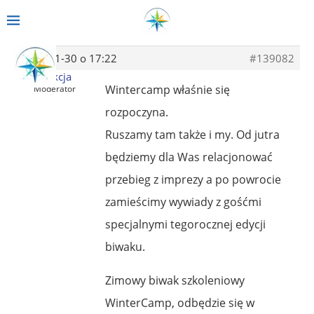
2014-01-30 o 17:22
#139082
Redakcja
Wintercamp właśnie się
Moderator
rozpoczyna.
Ruszamy tam także i my. Od jutra
będziemy dla Was relacjonować
przebieg z imprezy a po powrocie
zamieścimy wywiady z gośćmi
specjalnymi tegorocznej edycji
biwaku.
Zimowy biwak szkoleniowy
WinterCamp, odbędzie się w