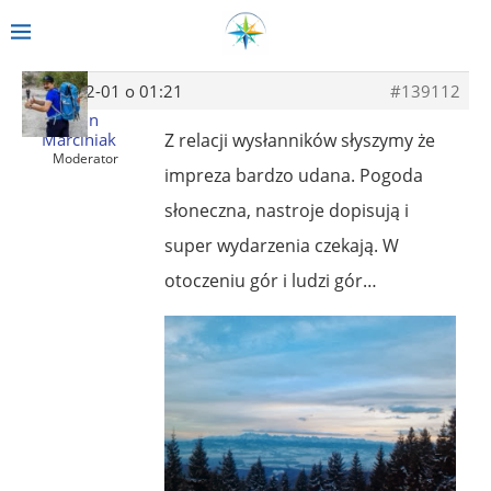
2014-02-01 o 01:21
#139112
Albin
Marciniak
Z relacji wysłanników słyszymy że
Moderator
impreza bardzo udana. Pogoda
słoneczna, nastroje dopisują i
super wydarzenia czekają. W
otoczeniu gór i ludzi gór…