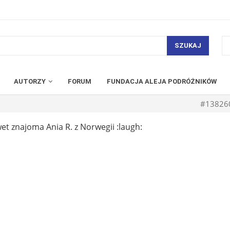
SZUKAJ
AUTORZY
FORUM
FUNDACJA ALEJA PODRÓŻNIKÓW
#13826
et znajoma Ania R. z Norwegii :laugh: