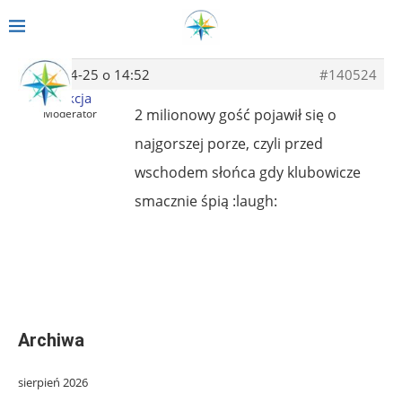
2014-04-25 o 14:52
#140524
Redakcja
2 milionowy gość pojawił się o
Moderator
najgorszej porze, czyli przed
wschodem słońca gdy klubowicze
smacznie śpią :laugh:
Archiwa
sierpień 2026