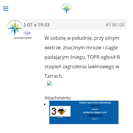
2013-12-07 o 19:33
#138100
Redakcja
W sobotę w południe, przy silnym
Moderator
wietrze, znacznym mrozie i ciągle
padającym śniegu, TOPR ogłosił III
stopień zagrożenia lawinowego w
Tatrach.
.
Attachments: