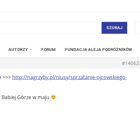
SZUKAJ
AUTORZY
FORUM
FUNDACJA ALEJA PODRÓŻNIKÓW
#14062
ie >>>
http://nagrzyby.pl/niusy/sprzatanie-ojcowskiego-
a Babiej Górze w maju