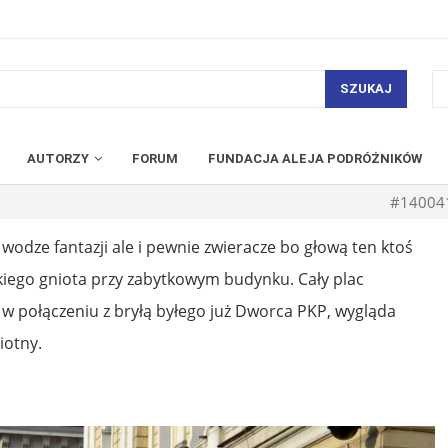
SZUKAJ
AUTORZY
FORUM
FUNDACJA ALEJA PODRÓŻNIKÓW
#14004
 wodze fantazji ale i pewnie zwieracze bo głową ten ktoś
akiego gniota przy zabytkowym budynku. Cały plac
o w połączeniu z bryłą byłego już Dworca PKP, wygląda
iotny.