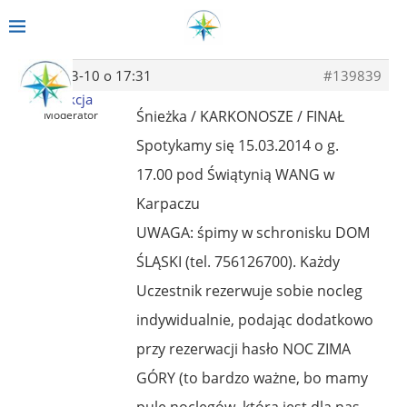
2014-03-10 o 17:31
#139839
Redakcja
Śnieżka / KARKONOSZE / FINAŁ
Moderator
Spotykamy się 15.03.2014 o g.
17.00 pod Świątynią WANG w
Karpaczu
UWAGA: śpimy w schronisku DOM
ŚLĄSKI (tel. 756126700). Każdy
Uczestnik rezerwuje sobie nocleg
indywidualnie, podając dodatkowo
przy rezerwacji hasło NOC ZIMA
GÓRY (to bardzo ważne, bo mamy
pulę noclegów, która jest dla nas