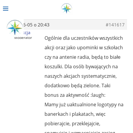
2014-06-05 o 20:43
#141617
Redakcja
Ogólnie dla uczestników wszystkich
Moderator
akcji oraz jako upominki w szkołach
czy na antenie radia, będą to białe
koszulki. Dla osób bywających na
naszych akcjach systematycznie,
dodatkowo będą zielone. Taki
bonus za aktywność :laugh:
Mamy już uaktualnione logotypy na
banerkach i plakatach, więc
pobierajcie, przeklejajcie,
spamujcie i wzmacniajcie zasięg