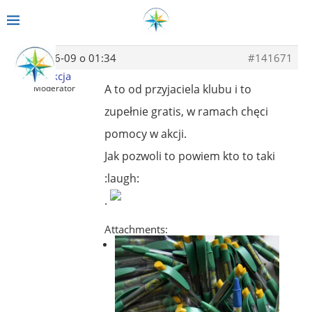
2014-06-09 o 01:34
#141671
Redakcja
A to od przyjaciela klubu i to
Moderator
zupełnie gratis, w ramach chęci
pomocy w akcji.
Jak pozwoli to powiem kto to taki
:laugh:
.
Attachments: